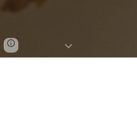
Bocadillos
chifla
Chifla transforma grandes platos